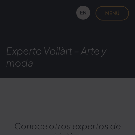
Saltar
al
EN
MENÚ
contenido
Voilàrt
Experto Voilàrt – Arte y
moda
Conoce otros expertos de