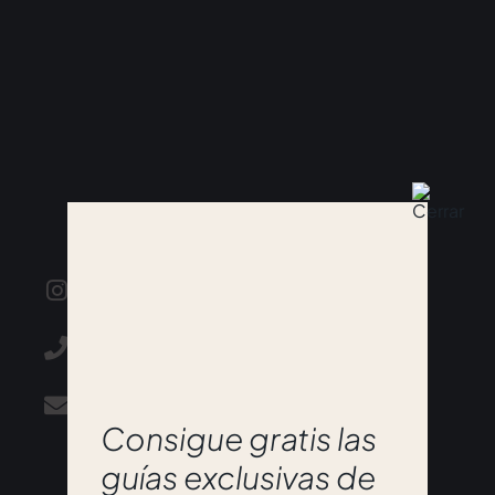
@wearevoilart
+34 614 112 923
info@wearevoilart.com
Consigue gratis las
guías exclusivas de