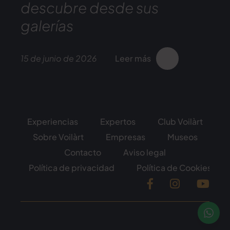
descubre desde sus
galerías
15 de junio de 2026
Leer más
Experiencias
Expertos
Club Voilàrt
Sobre Voilàrt
Empresas
Museos
Contacto
Aviso legal
Política de privacidad
Política de Cookies
Facebook
Instagram
YouT