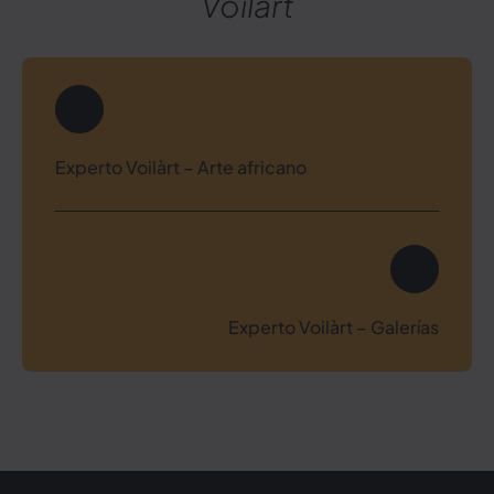
Voilàrt
Navegación
de
Experto Voilàrt – Arte africano
entradas
Experto Voilàrt – Galerías