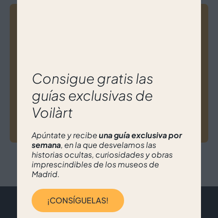
Navegación
de
Cristina Ponce de León Meneses
entradas
Consigue gratis las
guías exclusivas de
Voilàrt
José María Martín
Apúntate y recibe
una guía exclusiva por
semana
, en la que desvelamos las
historias ocultas, curiosidades y obras
imprescindibles de los museos de
Madrid.
¡CONSÍGUELAS!