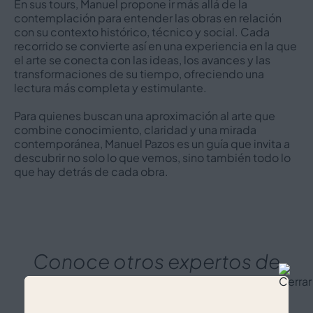
En sus tours, Manuel propone ir más allá de la
contemplación para entender las obras en relación
con su contexto histórico, técnico y social. Cada
recorrido se convierte así en una experiencia en la que
el arte se conecta con las ideas, los avances y las
transformaciones de su tiempo, ofreciendo una
lectura más completa y estimulante.
Para quienes buscan una aproximación al arte que
combine conocimiento, claridad y una mirada
contemporánea, Manuel Pazos es un guía que invita a
descubrir no solo lo que vemos, sino también todo lo
que hay detrás de cada obra.
Conoce otros expertos de
Voilàrt