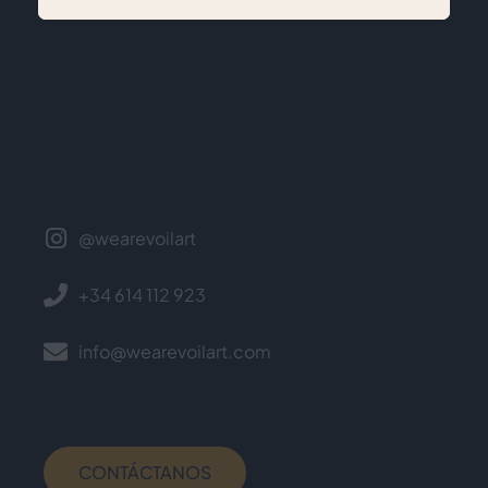
@wearevoilart
+34 614 112 923
info@wearevoilart.com
CONTÁCTANOS