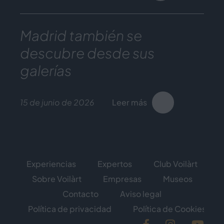
Madrid también se
descubre desde sus
galerías
15 de junio de 2026
Leer más
Experiencias
Expertos
Club Voilàrt
Sobre Voilàrt
Empresas
Museos
Contacto
Aviso legal
Política de privacidad
Política de Cookies
Facebook
Instagram
YouT