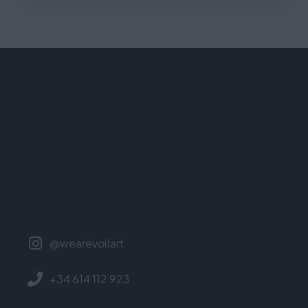
@wearevoilart
+34 614 112 923