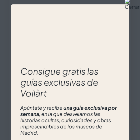
Visita a puerta cerrada al
Museo Reina Sofía
Consigue gratis las
guías exclusivas de
Voilàrt
Precio:
Apúntate y recibe
una guía exclusiva por
149
€
semana
, en la que desvelamos las
historias ocultas, curiosidades y obras
imprescindibles de los museos de
Madrid.