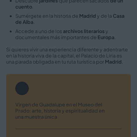
Descubre
jardines
que parecen sacados
de un
cuento
.
Sumérgete en la historia de
Madrid
y de la
Casa
de Alba
.
Accede a uno de los
archivos literarios
y
documentales más importantes de
Europa
.
Si quieres vivir una experiencia diferente y adentrarte
en la historia viva de la capital, el Palacio de Liria es
una parada obligada en tu ruta turística por
Madrid
.
Navegación
de
Virgen de Guadalupe en el Museo del
Prado: arte, historia y espiritualidad en
una muestra única
entradas