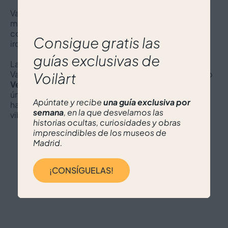
Vasconcelos explora temas como el estatus de la
mujer, la sociedad de consumo y la identidad
colectiva empleando elementos como el humor y la
Consigue gratis las
ironía.
guías exclusivas de
Las esculturas y monumentales instalaciones de
Vasconcelos conviven con las obras de genios como
Voilàrt
Velázquez, Goya y Tiziano
, creando una atmósfera
única donde el pasado y el presente se entrelazan,
Apúntate y recibe
una guía exclusiva por
haciendo del Palacio de Liria un escenario vivo y
semana
, en la que desvelamos las
vibrante, capaz de unir tradición y vanguardia.
historias ocultas, curiosidades y obras
imprescindibles de los museos de
Madrid.
¡CONSÍGUELAS!