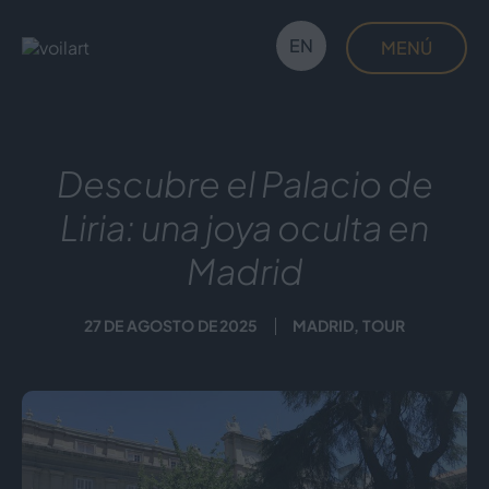
Saltar
al
EN
MENÚ
contenido
Voilàrt
Descubre el Palacio de
Liria: una joya oculta en
Madrid
27 DE AGOSTO DE 2025
MADRID
,
TOUR