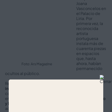
Joana
Vasconcelos en
el Palacio de
Liria. Por
primera vez, la
reconocida
artista
portuguesa
instala más de
cuarenta piezas
en espacios
que, hasta
ahora, habían
Foto: Ars Magazine
permanecido
ocultos al público.
Reconocida por sus
esculturas monumentales e
instalaciones inmersivas
, trabaja con objetos
cotidianos y redefine el concepto de artes y oficios
en el siglo XXI, generando
relaciones entre lo privado
y lo público
, el patrimonio popular y la cultura
académica.