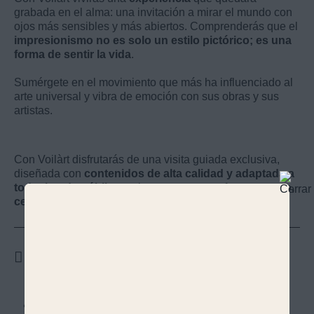
grabada en el alma: una invitación a mirar el mundo con
ojos más sensibles y más abiertos. Comprenderás que el
impresionismo no es solo un estilo pictórico; es una
forma de sentir la vida
.
Sumérgete en el movimiento que más ha influenciado al
arte universal y vibra de emoción con sus obras y sus
artistas.
Con Voilàrt disfrutarás de una visita guiada exclusiva,
diseñada con
contenidos de alta calidad y adaptada a
todo tipo de públicos
, siempre con un enfoque
ameno,
cercano y enriquecedor.
Qué incluye
Entradas al museo
con acceso
sin colas
, para