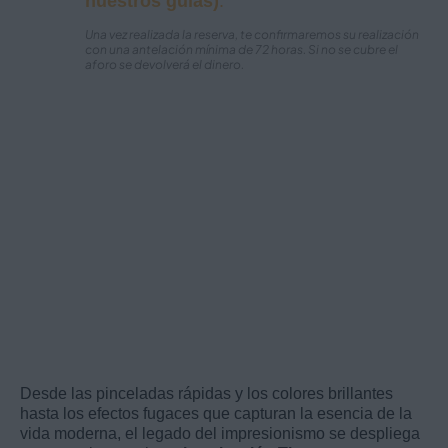
nuestros guías)
.
Una vez realizada la reserva, te confirmaremos su realización
con una antelación mínima de 72 horas. Si no se cubre el
aforo se devolverá el dinero.
Desde las pinceladas rápidas y los colores brillantes
hasta los efectos fugaces que capturan la esencia de la
vida moderna, el legado del impresionismo se despliega