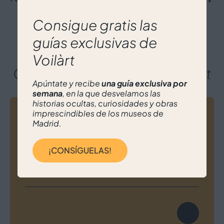
Real Academia de Bellas Artes de San
Consigue gratis las
Fernando
guías exclusivas de
La Real Academia de Bellas Artes de San
Voilàrt
Fernando, fundada en 1752 en Madrid,
Otras experiencias con Voilàrt
promueve la creación y conservación del arte.
Su sede alberga un museo con obras maestras,
Apúntate y recibe
una guía exclusiva por
y ha contado con artistas como Goya y Picasso.
semana
, en la que desvelamos las
Hoy sigue siendo un referente cultural en
historias ocultas, curiosidades y obras
España.
imprescindibles de los museos de
Madrid.
Parada para tomar el aperitivo y coger
fuerzas
Un día de arte por Madrid. Descubre el
¡CONSÍGUELAS!
impresionismo: una experiencia artística
Haremos una parada para tomarnos un
inolvidable
refresco/cerveza/vino/sangría… en un bar típico
de Madrid
Basílica de San Francisco el Grande