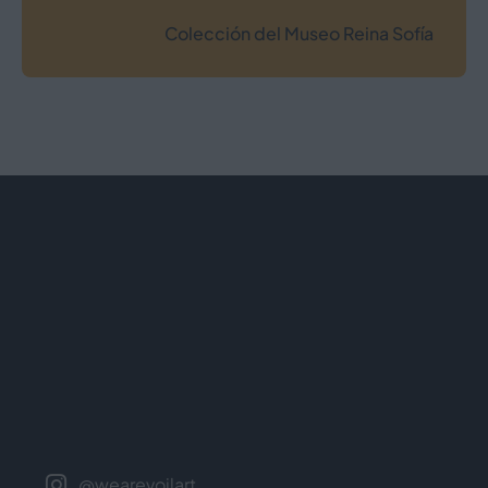
La Real Basílica de San Francisco el Grande,
oficialmente Basílica de Nuestra Señora de los
Colección del Museo Reina Sofía
Ángeles, es una iglesia católica en Madrid, en el
barrio de Palacio, dentro del casco histórico de
la capital de España.
@wearevoilart