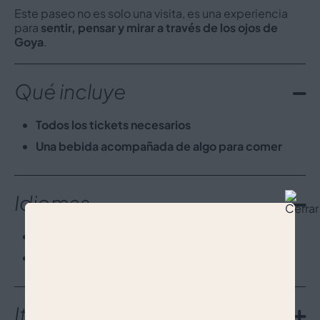
Este paseo no es solo una visita, es una experiencia
para
sentir, pensar y mirar a través de los ojos de
Goya
.
Qué incluye
Todos los tickets necesarios
Una bebida acompañada de algo para comer
Idiomas
Inglés
Español
Itinerario